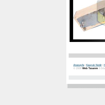
Anasayfa
|
Kauçuk Nedir
|
© 2008
Web Tasarım
3.Göz