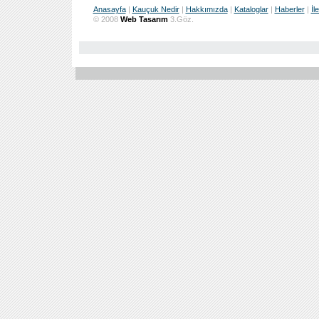
Anasayfa
|
Kauçuk Nedir
|
Hakkımızda
|
Kataloglar
|
Haberler
|
İl
© 2008
Web Tasarım
3.Göz.