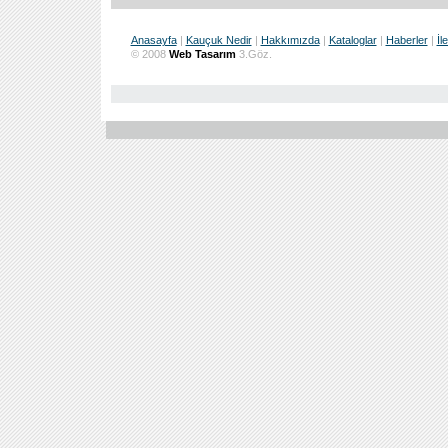
Anasayfa
|
Kauçuk Nedir
|
Hakkımızda
|
Kataloglar
|
Haberler
|
İl
© 2008
Web Tasarım
3.Göz.