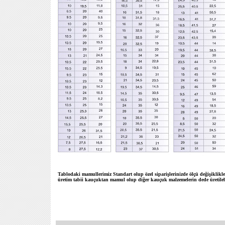
Tablodaki mamullerimiz Standart olup özel siparişlerinizde ölçü değişiklikler
üretim tabii kauçuktan mamul olup diğer kauçuk malzemelerin dede üretilebi