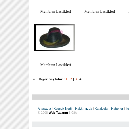
Membran Lastikleri
Membran Lastikleri
Membran Lastikleri
Diğer Sayfalar :
1
|
2
|
3
|
4
Anasayfa
|
Kauçuk Nedir
|
Hakkımızda
|
Kataloglar
|
Haberler
|
İl
© 2008
Web Tasarım
3.Göz.